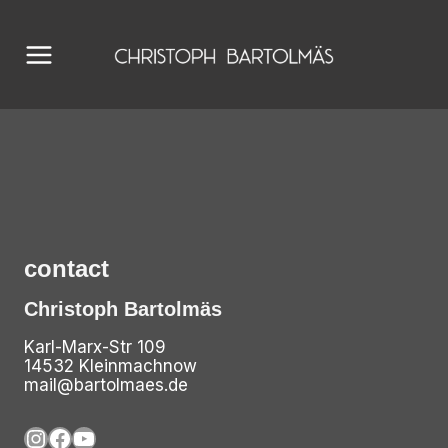
Skip
to
content
contact
Christoph Bartolmäs
Karl-Marx-Str 109
14532 Kleinmachnow
mail@bartolmaes.de
Instagram
Facebook
YouTube