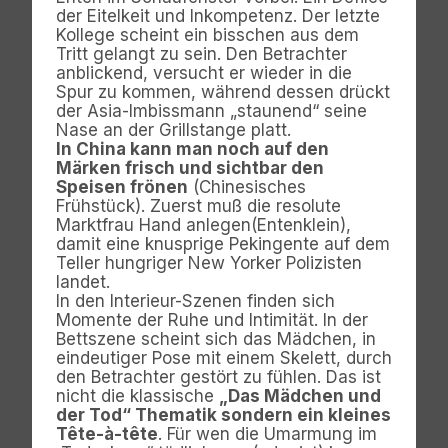
der Eitelkeit und Inkompetenz. Der letzte
Kollege scheint ein bisschen aus dem
Tritt gelangt zu sein. Den Betrachter
anblickend, versucht er wieder in die
Spur zu kommen, während dessen drückt
der Asia-Imbissmann „staunend“ seine
Nase an der Grillstange platt.
In China kann man noch auf den
Märken frisch und sichtbar den
Speisen frönen
(Chinesisches
Frühstück). Zuerst muß die resolute
Marktfrau Hand anlegen(Entenklein),
damit eine knusprige Pekingente auf dem
Teller hungriger New Yorker Polizisten
landet.
In den Interieur-Szenen finden sich
Momente der Ruhe und Intimität. In der
Bettszene scheint sich das Mädchen, in
eindeutiger Pose mit einem Skelett, durch
den Betrachter gestört zu fühlen. Das ist
nicht die klassische
„Das Mädchen und
der Tod“ Thematik sondern ein kleines
Tête-à-tête
. Für wen die Umarmung im