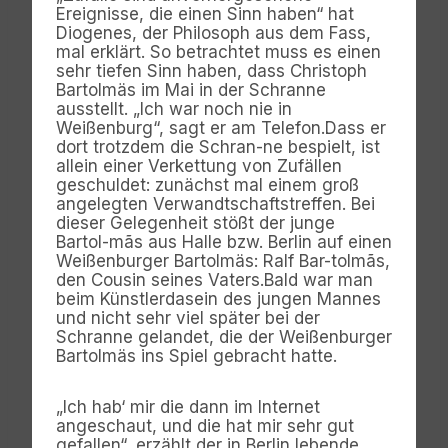
Ereignisse, die einen Sinn haben“ hat
Diogenes, der Philosoph aus dem Fass,
mal erklärt. So betrachtet muss es einen
sehr tiefen Sinn haben, dass Christoph
Bartolmäs im Mai in der Schranne
ausstellt. „Ich war noch nie in
Weißenburg“, sagt er am Telefon.Dass er
dort trotzdem die Schran-ne bespielt, ist
allein einer Verkettung von Zufällen
geschuldet: zunächst mal einem groß
angelegten Verwandtschaftstreffen. Bei
dieser Gelegenheit stößt der junge
Bartol-mãs aus Halle bzw. Berlin auf einen
Weißenburger Bartolmäs: Ralf Bar-tolmãs,
den Cousin seines Vaters.Bald war man
beim Künstlerdasein des jungen Mannes
und nicht sehr viel später bei der
Schranne gelandet, die der Weißenburger
Bartolmäs ins Spiel gebracht hatte.
„Ich hab‘ mir die dann im Internet
angeschaut, und die hat mir sehr gut
gefallen“, erzählt der in Berlin lebende