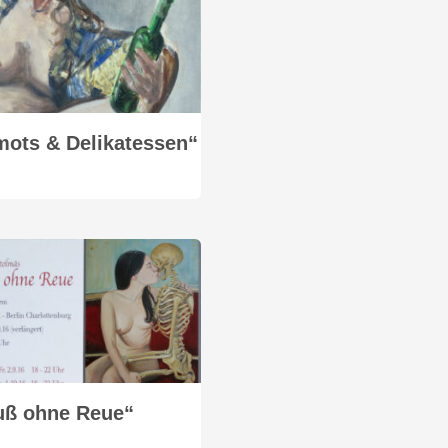
ots & Delikatessen“
uß ohne Reue“